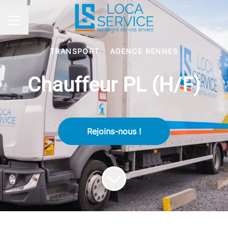
Menu carrière
TRANSPORT
·
AGENCE RENNES
Chauffeur PL (H/F)
Rejoins-nous !