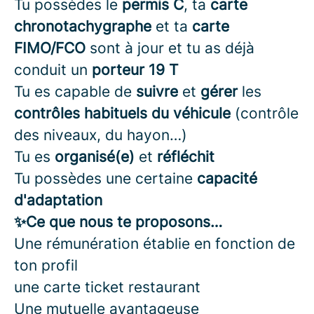
Tu possèdes le
permis C
, ta
carte
chronotachygraphe
et ta
carte
FIMO/FCO
sont à jour et tu as déjà
conduit un
porteur 19 T
Tu es capable de
suivre
et
gérer
les
contrôles habituels du véhicule
(contrôle
des niveaux, du hayon…)
Tu es
organisé(e)
et
réfléchit
Tu possèdes une certaine
capacité
d'adaptation
✨Ce que nous te proposons…
Une rémunération établie en fonction de
ton profil
une carte ticket restaurant
Une mutuelle avantageuse