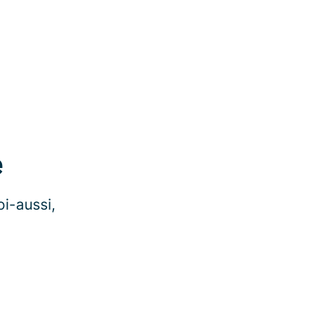
e
oi-aussi,