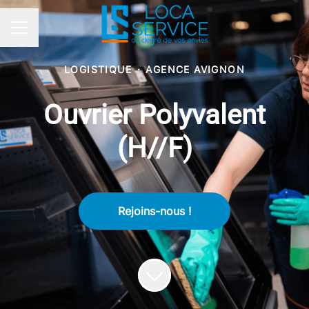
Menu carrière
LOGISTIQUE
·
AGENCE AVIGNON
Ouvrier Polyvalent
(H//F)
Rejoins-nous !